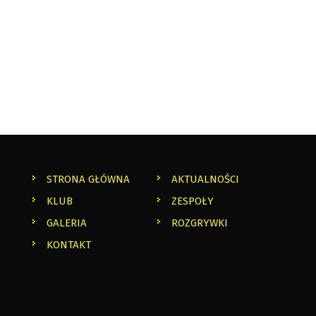
STRONA GŁÓWNA
AKTUALNOŚCI
KLUB
ZESPOŁY
GALERIA
ROZGRYWKI
KONTAKT