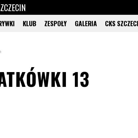
ZCZECIN
RYWKI
KLUB
ZESPOŁY
GALERIA
CKS SZCZEC
n
ATKÓWKI 13