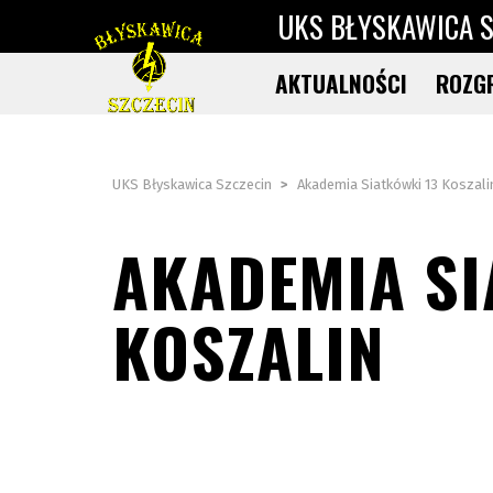
UKS BŁYSKAWICA S
AKTUALNOŚCI
ROZG
UKS Błyskawica Szczecin
>
Akademia Siatkówki 13 Koszali
AKADEMIA SI
KOSZALIN