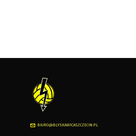
BIURO@BLYSKAWICASZCZECIN.PL