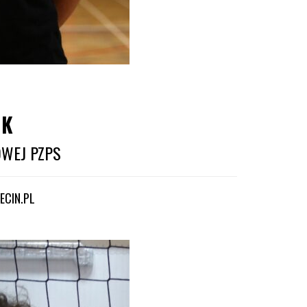
UK
OWEJ PZPS
CIN.PL