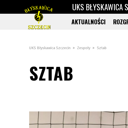
UKS BŁYSKAWICA S
AKTUALNOŚCI
ROZG
UKS Błyskawica Szczecin
>
Zespoły
>
Sztab
SZTAB