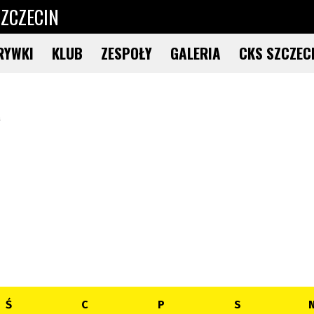
ZCZECIN
RYWKI
KLUB
ZESPOŁY
GALERIA
CKS SZCZEC
a
Ś
C
P
S