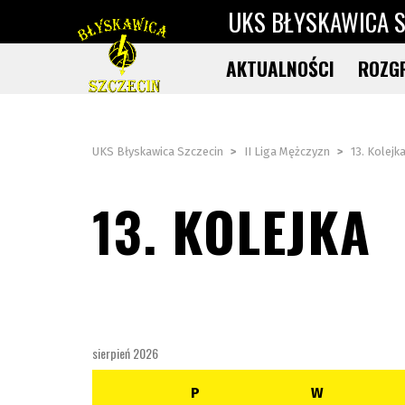
UKS BŁYSKAWICA S
AKTUALNOŚCI
ROZG
UKS Błyskawica Szczecin
>
II Liga Mężczyzn
>
13. Kolejk
13. KOLEJKA
sierpień 2026
P
W