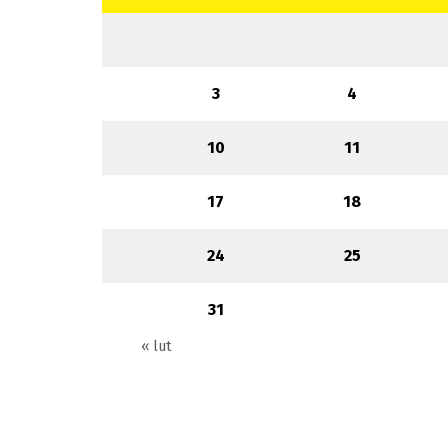
3
4
10
11
17
18
24
25
31
« lut