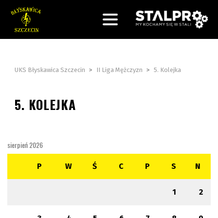
UKS Błyskawica Szczecin
>
II Liga Mężczyzn
>
5. Kolejka
5. KOLEJKA
sierpień 2026
P
W
Ś
C
P
S
N
1
2