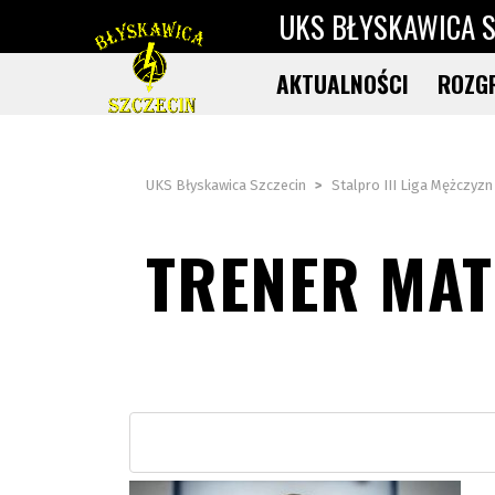
UKS BŁYSKAWICA S
AKTUALNOŚCI
ROZG
UKS Błyskawica Szczecin
>
Stalpro III Liga Mężczyzn
TRENER MAT