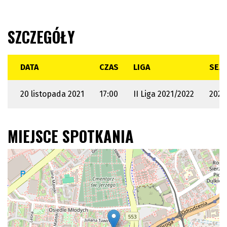
SZCZEGÓŁY
DATA
CZAS
LIGA
SEZ
20 listopada 2021
17:00
II Liga 2021/2022
2021
MIEJSCE SPOTKANIA