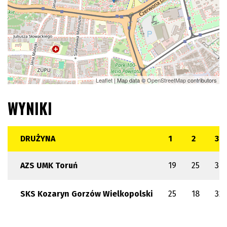
Leaflet
| Map data ©
OpenStreetMap
contributors
WYNIKI
DRUŻYNA
1
2
3
AZS UMK Toruń
19
25
30
SKS Kozaryn Gorzów Wielkopolski
25
18
32