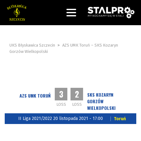
UKS Błyskawica Szczecin
>
AZS UMK Toruń – SKS Kozaryn
Gorzów Wielkopolski
3
2
SKS KOZARYN
AZS UMK TORUŃ
GORZÓW
LOSS
LOSS
WIELKOPOLSKI
II Liga 2021/2022 20 listopada 2021 - 17:00
Toruń