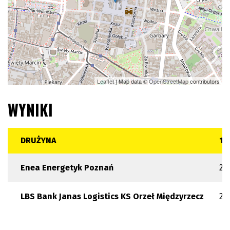
Leaflet
| Map data ©
OpenStreetMap
contributors
WYNIKI
DRUŻYNA
1
Enea Energetyk Poznań
20
LBS Bank Janas Logistics KS Orzeł Międzyrzecz
25