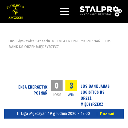
UKS Błyskawica Szczecin
>
ENEA ENERGETYK POZNAŃ – LBS
BANK KS ORZEŁ MIĘDZYRZECZ
0
3
LBS BANK JANAS
ENEA ENERGETYK
LOGISTICS KS
POZNAŃ
LOSS
WIN
ORZEŁ
MIĘDZYRZECZ
II Liga Mężczyzn 19 grudnia 2020 - 17:00
Poznań