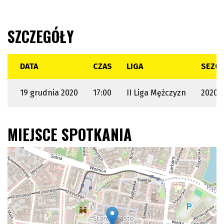
SZCZEGÓŁY
DATA
CZAS
LIGA
SEZO
19 grudnia 2020
17:00
II Liga Mężczyzn
2020 /
MIEJSCE SPOTKANIA