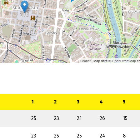
Leaflet
| Map data ©
OpenStreetMap
co
1
2
3
4
5
25
23
21
26
15
23
25
25
24
8