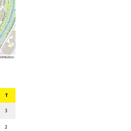
ntributors
T
3
2