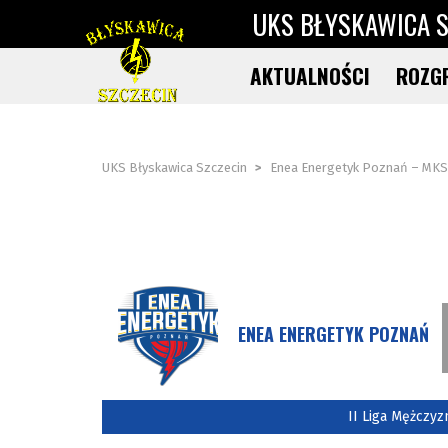
UKS BŁYSKAWICA S
AKTUALNOŚCI
ROZG
UKS Błyskawica Szczecin
>
Enea Energetyk Poznań – MKS
ENEA ENERGETYK POZNAŃ
II Liga Mężczyz