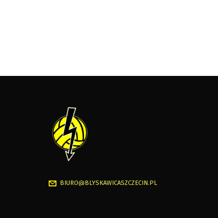
BIURO@BLYSKAWICASZCZECIN.PL