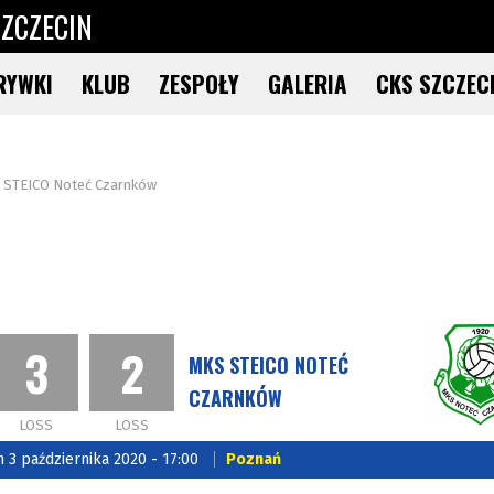
ZCZECIN
RYWKI
KLUB
ZESPOŁY
GALERIA
CKS SZCZEC
 STEICO Noteć Czarnków
3
2
MKS STEICO NOTEĆ
CZARNKÓW
LOSS
LOSS
n 3 października 2020 - 17:00
Poznań