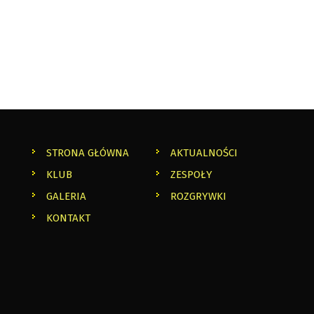
STRONA GŁÓWNA
AKTUALNOŚCI
KLUB
ZESPOŁY
GALERIA
ROZGRYWKI
KONTAKT