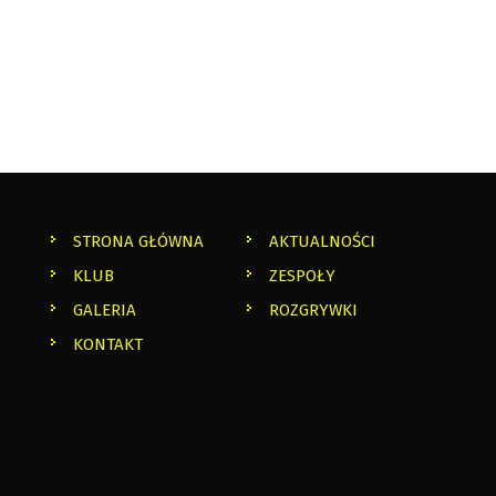
STRONA GŁÓWNA
AKTUALNOŚCI
KLUB
ZESPOŁY
GALERIA
ROZGRYWKI
KONTAKT