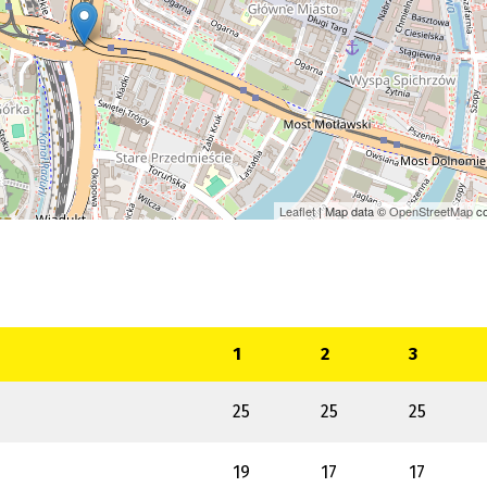
Leaflet
| Map data ©
OpenStreetMap
co
1
2
3
25
25
25
19
17
17