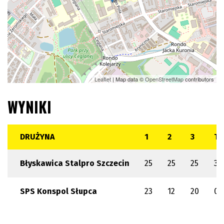
Leaflet
| Map data ©
OpenStreetMap
contributors
WYNIKI
DRUŻYNA
1
2
3
T
Błyskawica Stalpro Szczecin
25
25
25
3
SPS Konspol Słupca
23
12
20
0