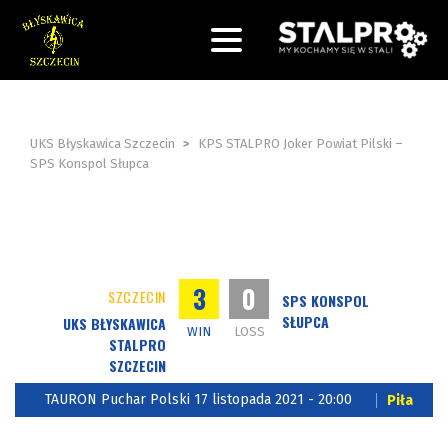
UKS Błyskawica Szczecin
>
KPS STALPRO Joker Powiat Pilski –
SPS Konspol Słupca
3
0
SZCZECIN
SPS KONSPOL
SŁUPCA
UKS BŁYSKAWICA
WIN
LOSS
STALPRO
SZCZECIN
TAURON Puchar Polski 17 listopada 2021 - 20:00
Piła