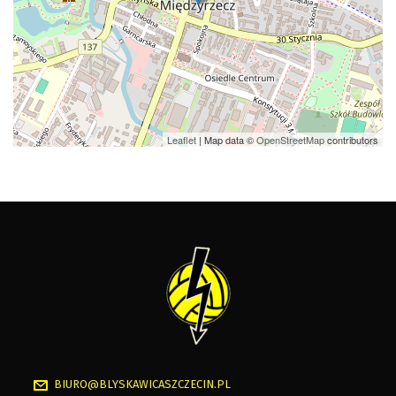
Leaflet
| Map data ©
OpenStreetMap
contributors
BIURO@BLYSKAWICASZCZECIN.PL