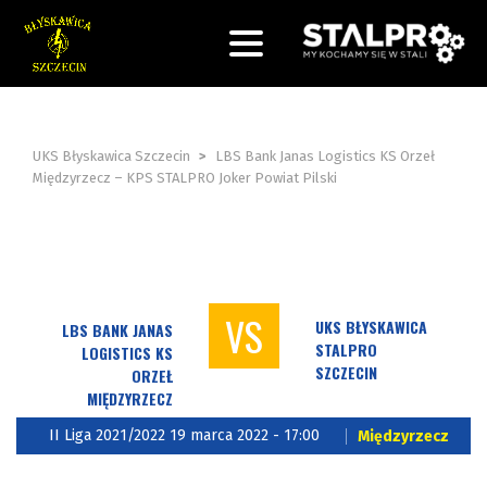
UKS Błyskawica Szczecin
>
LBS Bank Janas Logistics KS Orzeł
Międzyrzecz – KPS STALPRO Joker Powiat Pilski
VS
UKS BŁYSKAWICA
LBS BANK JANAS
STALPRO
LOGISTICS KS
SZCZECIN
ORZEŁ
MIĘDZYRZECZ
II Liga 2021/2022 19 marca 2022 - 17:00
Międzyrzecz