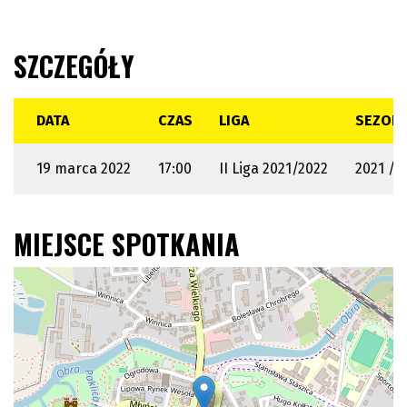
SZCZEGÓŁY
DATA
CZAS
LIGA
SEZON
19 marca 2022
17:00
II Liga 2021/2022
2021 / 
MIEJSCE SPOTKANIA