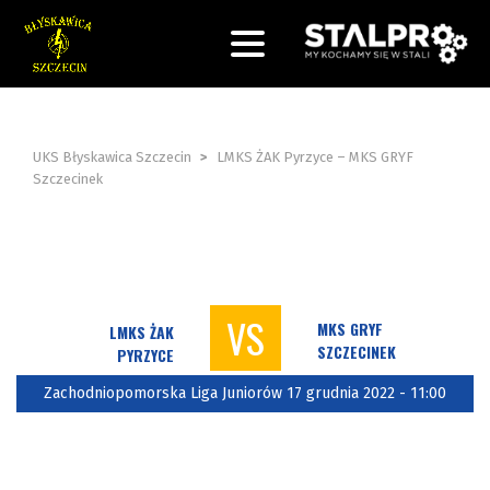
UKS Błyskawica Szczecin
>
LMKS ŻAK Pyrzyce – MKS GRYF
Szczecinek
VS
MKS GRYF
LMKS ŻAK
SZCZECINEK
PYRZYCE
Zachodniopomorska Liga Juniorów 17 grudnia 2022 - 11:00