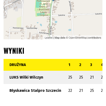
Leaflet
| Map data ©
OpenStreetMap
contributors
WYNIKI
DRUŻYNA
1
2
3
4
LUKS Wilki Wilczyn
25
25
21
26
Błyskawica Stalpro Szczecin
22
21
25
24