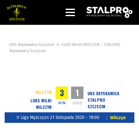
UKS Błyskawica Szczecin
>
LUKS WILKI WILCZYN – STALPRO
Błyskawica Szczecin
3
1
WILCZYN
UKS BŁYSKAWICA
STALPRO
LUKS WILKI
WIN
LOSS
SZCZECIN
WILCZYN
II Liga Mężczyzn 21 listopada 2020 - 18:00
Wilczyn