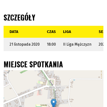
SZCZEGÓŁY
DATA
CZAS
LIGA
SEZ
21 listopada 2020
18:00
II Liga Mężczyzn
2020
MIEJSCE SPOTKANIA