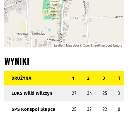
Leaflet
| Map data ©
OpenStreetMap
contributors
WYNIKI
DRUŻYNA
1
2
3
T
LUKS Wilki Wilczyn
27
34
25
3
SPS Konspol Słupca
25
32
22
0