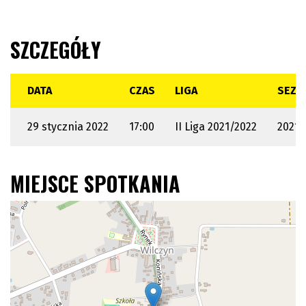
SZCZEGÓŁY
DATA
CZAS
LIGA
SEZO
29 stycznia 2022
17:00
II Liga 2021/2022
2021 
MIEJSCE SPOTKANIA