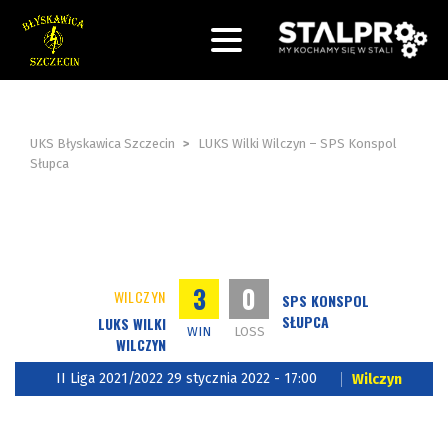
UKS Błyskawica Szczecin
>
LUKS Wilki Wilczyn – SPS Konspol
Słupca
3
0
WILCZYN
SPS KONSPOL
SŁUPCA
LUKS WILKI
WIN
LOSS
WILCZYN
II Liga 2021/2022 29 stycznia 2022 - 17:00
Wilczyn