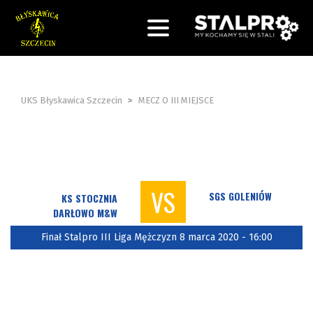
UKS Błyskawica Szczecin
>
MECZ O III MIEJSCE
VS
SGS GOLENIÓW
KS STOCZNIA
DARŁOWO M&W
Finał Stalpro III Liga Mężczyzn 8 marca 2020 - 16:00