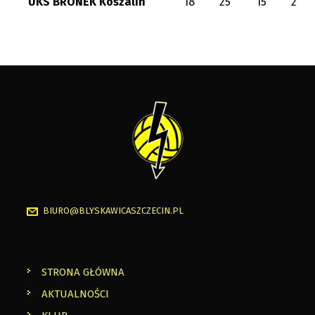
UKS BRONEK Koszalin
18
25
15
2
BIURO@BLYSKAWICASZCZECIN.PL
STRONA GŁÓWNA
AKTUALNOŚCI