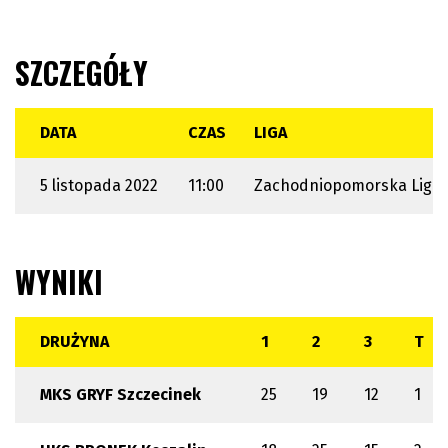
SZCZEGÓŁY
DATA
CZAS
LIGA
5 listopada 2022
11:00
Zachodniopomorska Liga 
WYNIKI
DRUŻYNA
1
2
3
T
MKS GRYF Szczecinek
25
19
12
1