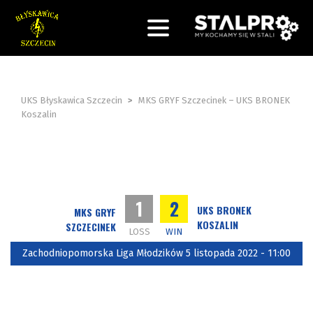
UKS Błyskawica Szczecin
>
MKS GRYF Szczecinek – UKS BRONEK
Koszalin
1
2
UKS BRONEK
MKS GRYF
KOSZALIN
SZCZECINEK
LOSS
WIN
Zachodniopomorska Liga Młodzików 5 listopada 2022 - 11:00