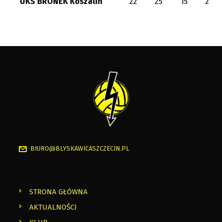
UKS BRONEK Koszalin
22
25
15
2
BIURO@BLYSKAWICASZCZECIN.PL
STRONA GŁÓWNA
AKTUALNOŚCI