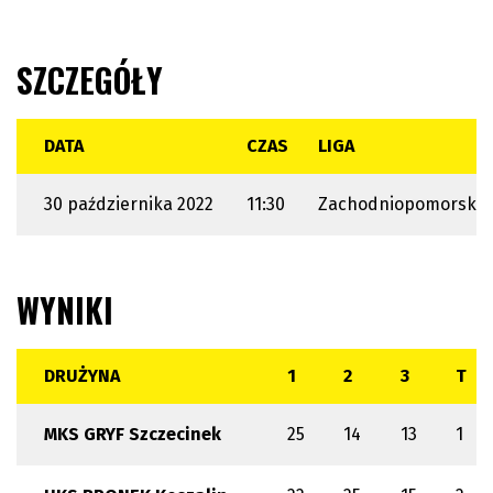
SZCZEGÓŁY
DATA
CZAS
LIGA
30 października 2022
11:30
Zachodniopomorska 
WYNIKI
DRUŻYNA
1
2
3
T
MKS GRYF Szczecinek
25
14
13
1