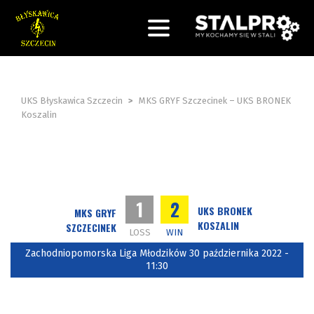
UKS Błyskawica Szczecin
>
MKS GRYF Szczecinek – UKS BRONEK
Koszalin
1
2
UKS BRONEK
MKS GRYF
KOSZALIN
SZCZECINEK
LOSS
WIN
Zachodniopomorska Liga Młodzików 30 października 2022 -
11:30