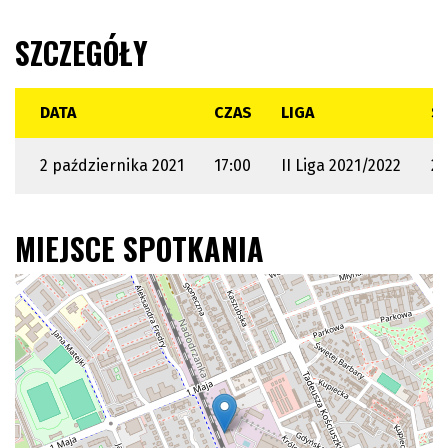
SZCZEGÓŁY
DATA
CZAS
LIGA
S
2 października 2021
17:00
II Liga 2021/2022
20
MIEJSCE SPOTKANIA