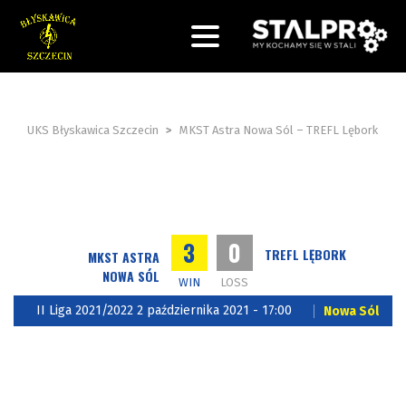
UKS Błyskawica Szczecin
>
MKST Astra Nowa Sól – TREFL Lębork
3
0
TREFL LĘBORK
MKST ASTRA
NOWA SÓL
WIN
LOSS
II Liga 2021/2022 2 października 2021 - 17:00
Nowa Sól