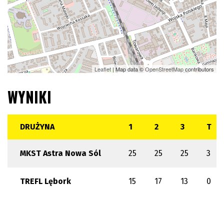
Leaflet
| Map data ©
OpenStreetMap
contributors
WYNIKI
DRUŻYNA
1
2
3
T
MKST Astra Nowa Sól
25
25
25
3
TREFL Lębork
15
17
13
0