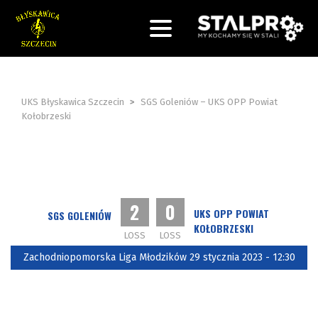
UKS Błyskawica Szczecin
>
SGS Goleniów – UKS OPP Powiat
Kołobrzeski
2
0
UKS OPP POWIAT
SGS GOLENIÓW
KOŁOBRZESKI
LOSS
LOSS
Zachodniopomorska Liga Młodzików 29 stycznia 2023 - 12:30