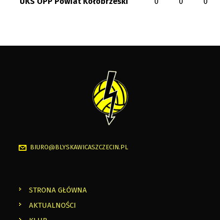
UKS OPP Powiat Kołobrzeski
0
0
0
BIURO@BLYSKAWICASZCZECIN.PL
STRONA GŁÓWNA
AKTUALNOŚCI