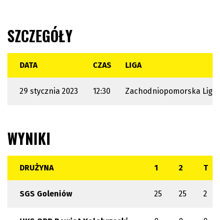
SZCZEGÓŁY
DATA
CZAS
LIGA
29 stycznia 2023
12:30
Zachodniopomorska Liga
WYNIKI
DRUŻYNA
1
2
T
SGS Goleniów
25
25
2