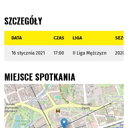
SZCZEGÓŁY
DATA
CZAS
LIGA
SEZO
16 stycznia 2021
17:00
II Liga Mężczyzn
2020 /
MIEJSCE SPOTKANIA