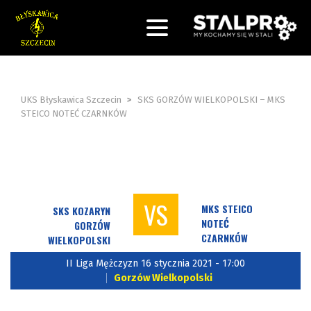
UKS Błyskawica Szczecin
>
SKS GORZÓW WIELKOPOLSKI – MKS
STEICO NOTEĆ CZARNKÓW
VS
MKS STEICO
SKS KOZARYN
NOTEĆ
GORZÓW
CZARNKÓW
WIELKOPOLSKI
II Liga Mężczyzn 16 stycznia 2021 - 17:00
Gorzów Wielkopolski