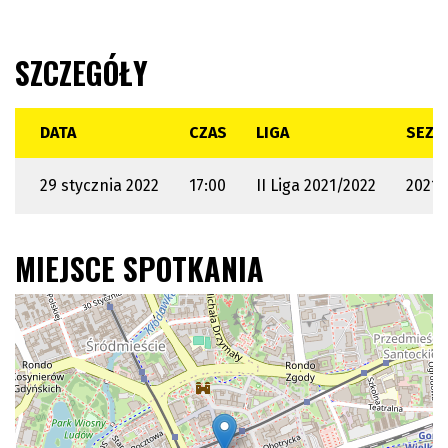
SZCZEGÓŁY
DATA
CZAS
LIGA
SEZO
29 stycznia 2022
17:00
II Liga 2021/2022
2021 
MIEJSCE SPOTKANIA