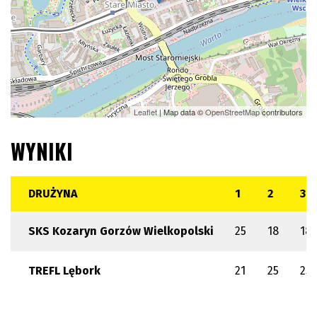
Leaflet
| Map data ©
OpenStreetMap
contributors
WYNIKI
DRUŻYNA
1
2
3
SKS Kozaryn Gorzów Wielkopolski
25
18
18
TREFL Lębork
21
25
25