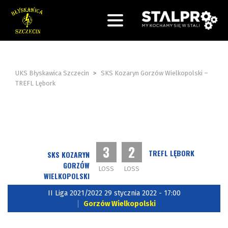
UKS Błyskawica Szczecin
>
SKS Kozaryn Gorzów Wielkopolski –
TREFL Lębork
3
2
TREFL LĘBORK
SKS KOZARYN
GORZÓW
LOSS
LOSS
WIELKOPOLSKI
II Liga 2021/2022 29 stycznia 2022 - 17:00
Gorzów Wielkopolski