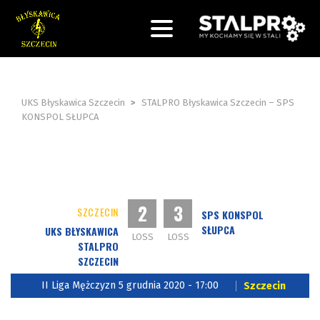
UKS Błyskawica Szczecin
>
STALPRO Błyskawica Szczecin – SPS
KONSPOL SŁUPCA
2
3
SZCZECIN
SPS KONSPOL
SŁUPCA
UKS BŁYSKAWICA
LOSS
LOSS
STALPRO
SZCZECIN
II Liga Mężczyzn 5 grudnia 2020 - 17:00
Szczecin