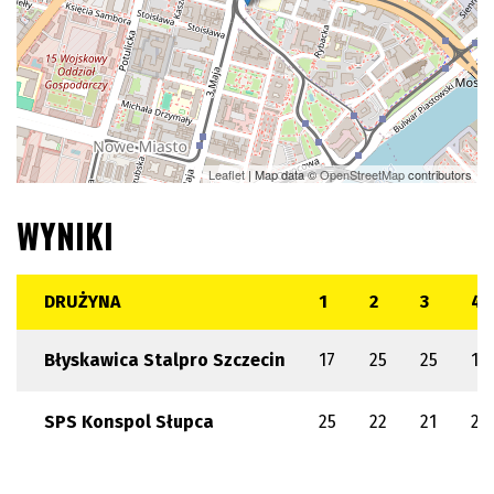
Leaflet
| Map data ©
OpenStreetMap
contributors
WYNIKI
DRUŻYNA
1
2
3
4
Błyskawica Stalpro Szczecin
17
25
25
19
SPS Konspol Słupca
25
22
21
25