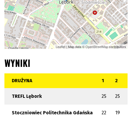
Leaflet
| Map data ©
OpenStreetMap
contributors
WYNIKI
DRUŻYNA
1
2
3
TREFL Lębork
25
25
3
Stoczniowiec Politechnika Gdańska
22
19
2