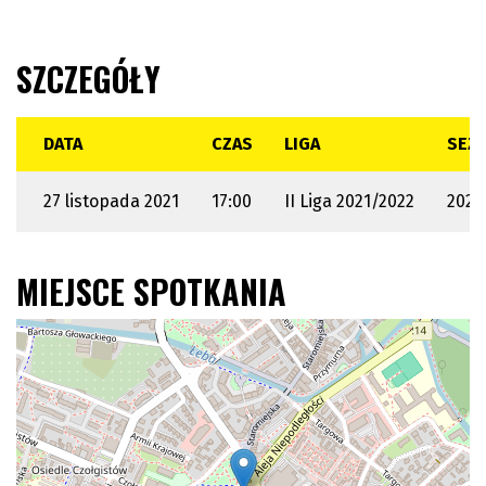
SZCZEGÓŁY
DATA
CZAS
LIGA
SEZ
27 listopada 2021
17:00
II Liga 2021/2022
2021
MIEJSCE SPOTKANIA