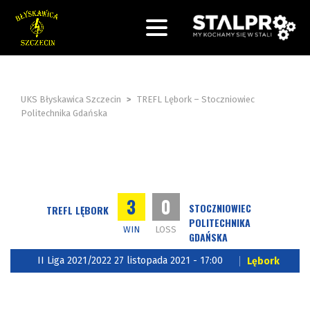
UKS Błyskawica Szczecin
>
TREFL Lębork – Stoczniowiec
Politechnika Gdańska
3
0
STOCZNIOWIEC
TREFL LĘBORK
POLITECHNIKA
WIN
LOSS
GDAŃSKA
II Liga 2021/2022 27 listopada 2021 - 17:00
Lębork