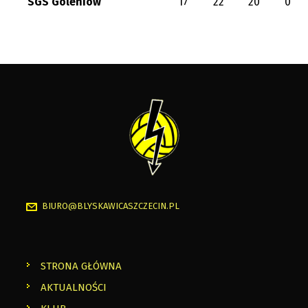
SGS Goleniów
17
22
20
0
BIURO@BLYSKAWICASZCZECIN.PL
STRONA GŁÓWNA
AKTUALNOŚCI