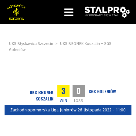
UKS Błyskawica Szczecin
>
UKS BRONEK Koszalin – SGS
Goleniów
3
0
SGS GOLENIÓW
UKS BRONEK
KOSZALIN
WIN
LOSS
Zachodniopomorska Liga Juniorów 26 listopada 2022 - 11:00