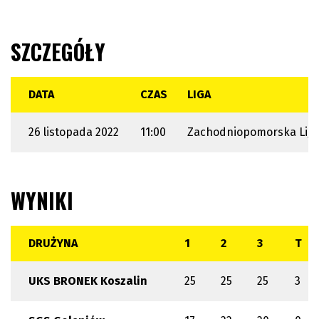
SZCZEGÓŁY
DATA
CZAS
LIGA
26 listopada 2022
11:00
Zachodniopomorska Liga
WYNIKI
DRUŻYNA
1
2
3
T
UKS BRONEK Koszalin
25
25
25
3