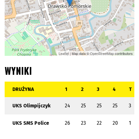
Leaflet
| Map data ©
OpenStreetMap
contributors
WYNIKI
DRUŻYNA
1
2
3
4
T
UKS Olimpijczyk
24
25
25
25
3
UKS SMS Police
26
23
22
20
1