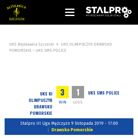
UKS Błyskawica Szczecin
>
UKS OLIMPIJCZYK DRAWSKO
POMORSKIE – UKS SMS POLICE
3
1
UKS SMS POLICE
UKS KI
OLIMPIJCZYK
WIN
LOSS
DRAWSKO
POMORSKIE
Stalpro III Liga Mężczyzn 9 listopada 2019 - 17:00
Drawsko Pomorskie