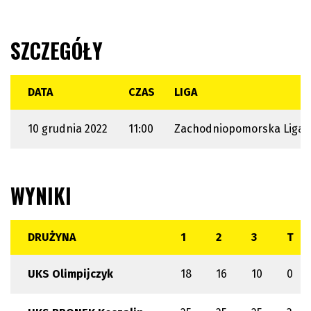
SZCZEGÓŁY
DATA
CZAS
LIGA
10 grudnia 2022
11:00
Zachodniopomorska Liga 
WYNIKI
DRUŻYNA
1
2
3
T
UKS Olimpijczyk
18
16
10
0