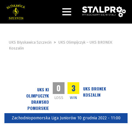
UKS Błyskawica Szczecin
>
UKS Olimpijczyk – UKS BRONEK
Koszalin
0
3
UKS BRONEK
UKS KI
KOSZALIN
OLIMPIJCZYK
LOSS
WIN
DRAWSKO
POMORSKIE
Zachodniopomorska Liga Juniorów 10 grudnia 2022 - 11:00