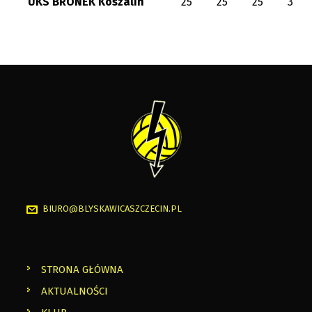
UKS BRONEK Koszalin
25
25
25
3
BIURO@BLYSKAWICASZCZECIN.PL
STRONA GŁÓWNA
AKTUALNOŚCI