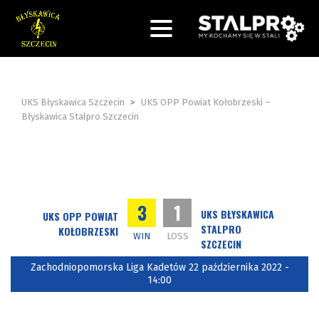
UKS Błyskawica Szczecin
>
UKS OPP Powiat Kołobrzeski –
Błyskawica Stalpro Szczecin
3
1
UKS BŁYSKAWICA
UKS OPP POWIAT
STALPRO
KOŁOBRZESKI
WIN
LOSS
SZCZECIN
Zachodniopomorska Liga Kadetów 22 października 2022 -
14:00