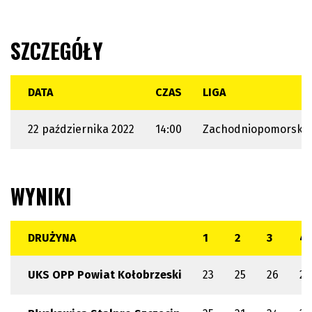
SZCZEGÓŁY
DATA
CZAS
LIGA
22 października 2022
14:00
Zachodniopomorska 
WYNIKI
DRUŻYNA
1
2
3
4
UKS OPP Powiat Kołobrzeski
23
25
26
25