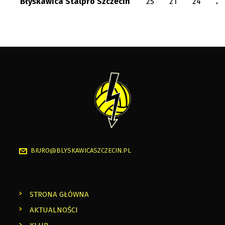
Błyskawica Stalpro Szczecin
25
21
24
23
BIURO@BLYSKAWICASZCZECIN.PL
STRONA GŁÓWNA
AKTUALNOŚCI