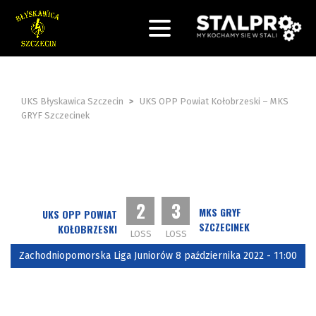
UKS Błyskawica Szczecin
>
UKS OPP Powiat Kołobrzeski – MKS
GRYF Szczecinek
2
3
MKS GRYF
UKS OPP POWIAT
SZCZECINEK
KOŁOBRZESKI
LOSS
LOSS
Zachodniopomorska Liga Juniorów 8 października 2022 - 11:00