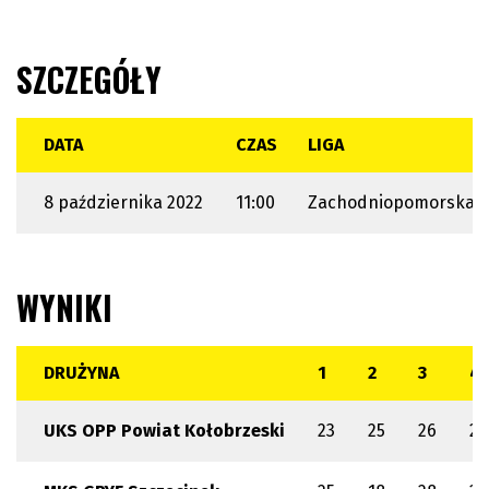
SZCZEGÓŁY
DATA
CZAS
LIGA
8 października 2022
11:00
Zachodniopomorska Li
WYNIKI
DRUŻYNA
1
2
3
4
UKS OPP Powiat Kołobrzeski
23
25
26
25