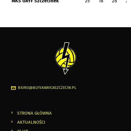
MKS GRYF Szczecinek
25
18
28
22
BIURO@BLYSKAWICASZCZECIN.PL
STRONA GŁÓWNA
AKTUALNOŚCI