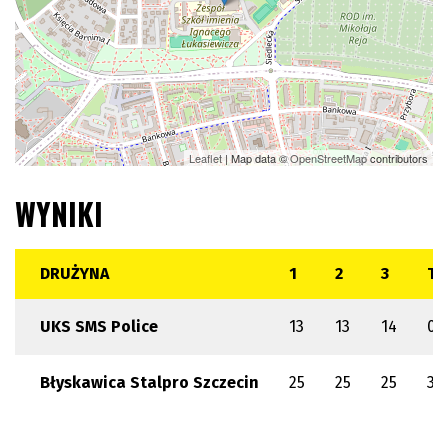
Leaflet
| Map data ©
OpenStreetMap
contributors
WYNIKI
DRUŻYNA
1
2
3
T
UKS SMS Police
13
13
14
0
Błyskawica Stalpro Szczecin
25
25
25
3