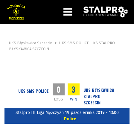
UKS Błyskawica Szczecin
>
UKS SMS POLICE – KS STALPRO
BŁYSKAWICA SZCZECIN
0
3
UKS BŁYSKAWICA
UKS SMS POLICE
STALPRO
LOSS
WIN
SZCZECIN
Stalpro III Liga Mężczyzn 19 października 2019 - 13:00
Police