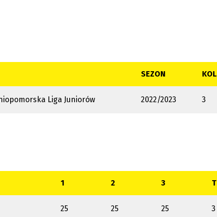
SEZON
KOL
iopomorska Liga Juniorów
2022/2023
3
1
2
3
T
25
25
25
3