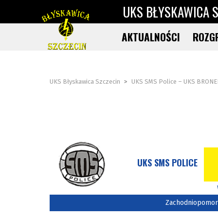
UKS BŁYSKAWICA S
AKTUALNOŚCI
ROZG
UKS Błyskawica Szczecin
>
UKS SMS Police – UKS BRONE
UKS SMS POLICE
Zachodniopomorsk