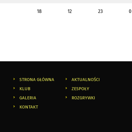
18
12
23
0
STRONA GŁÓWNA
AKTUALNOŚCI
KLUB
ZESPOŁY
GALERIA
ROZGRYWKI
KONTAKT