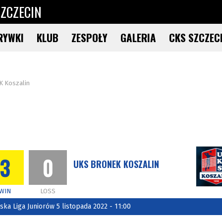
ZCZECIN
RYWKI
KLUB
ZESPOŁY
GALERIA
CKS SZCZEC
K Koszalin
3
0
UKS BRONEK KOSZALIN
WIN
LOSS
a Liga Juniorów 5 listopada 2022 - 11:00