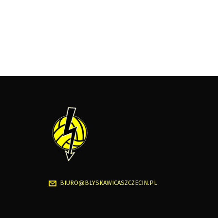
BIURO@BLYSKAWICASZCZECIN.PL