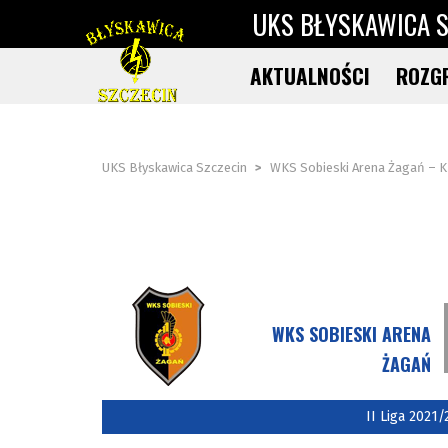
UKS BŁYSKAWICA S
AKTUALNOŚCI
ROZG
UKS Błyskawica Szczecin
>
WKS Sobieski Arena Żagań – K
WKS SOBIESKI ARENA
ŻAGAŃ
II Liga 2021/