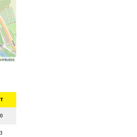
ntributors
T
0
3