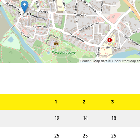
Leaflet
| Map data ©
OpenStreetMap
co
1
2
3
19
14
18
25
25
25