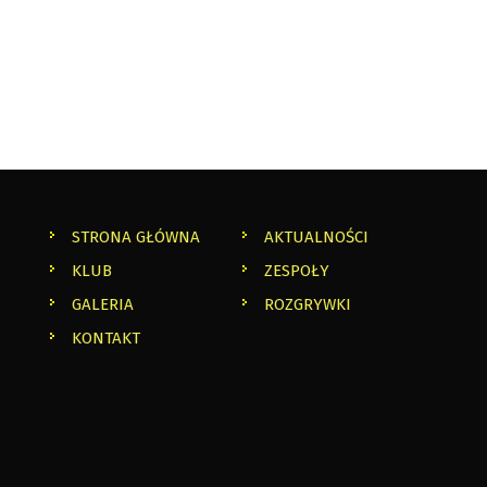
STRONA GŁÓWNA
AKTUALNOŚCI
KLUB
ZESPOŁY
GALERIA
ROZGRYWKI
KONTAKT