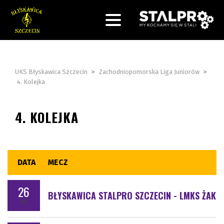
UKS Błyskawica Szczecin
>
Zachodniopomorska Liga Juniorów
>
4. Kolejka
4. KOLEJKA
DATA
MECZ
26
BŁYSKAWICA STALPRO SZCZECIN - LMKS ŻAK 
lis