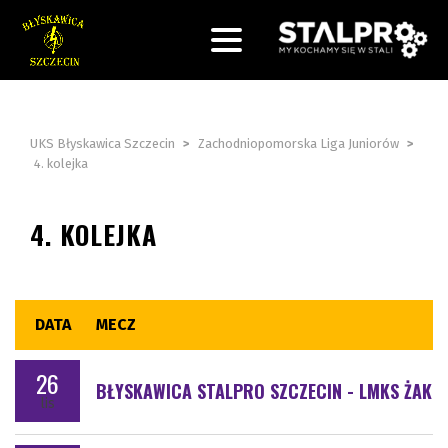
UKS Błyskawica Szczecin
>
Zachodniopomorska Liga Juniorów
>
4. kolejka
4. KOLEJKA
DATA
MECZ
26
BŁYSKAWICA STALPRO SZCZECIN - LMKS ŻAK 
lis