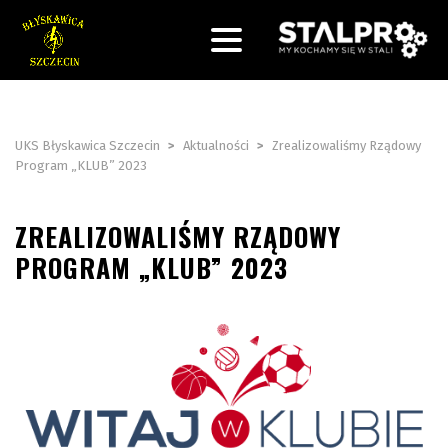
UKS Błyskawica Szczecin
>
Aktualności
>
Zrealizowaliśmy Rządowy
Program „KLUB” 2023
ZREALIZOWALIŚMY RZĄDOWY
PROGRAM „KLUB” 2023